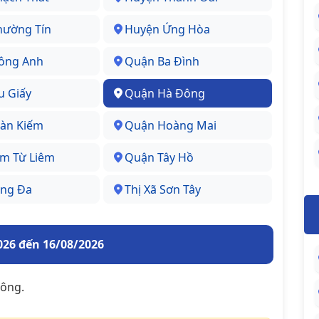
hường Tín
Huyện Ứng Hòa
ông Anh
Quận Ba Đình
u Giấy
Quận Hà Đông
àn Kiếm
Quận Hoàng Mai
m Từ Liêm
Quận Tây Hồ
ng Đa
Thị Xã Sơn Tây
026 đến 16/08/2026
Đông.