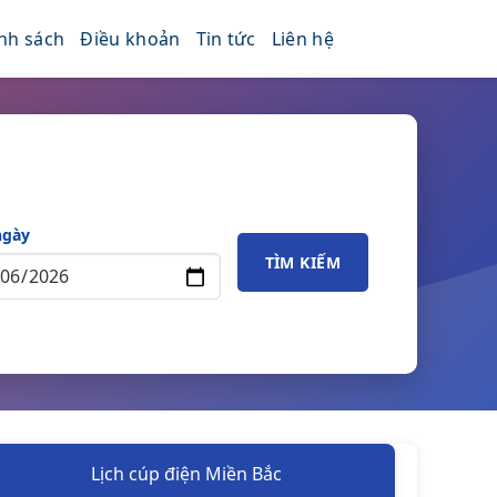
nh sách
Điều khoản
Tin tức
Liên hệ
ngày
TÌM KIẾM
Lịch cúp điện Miền Bắc