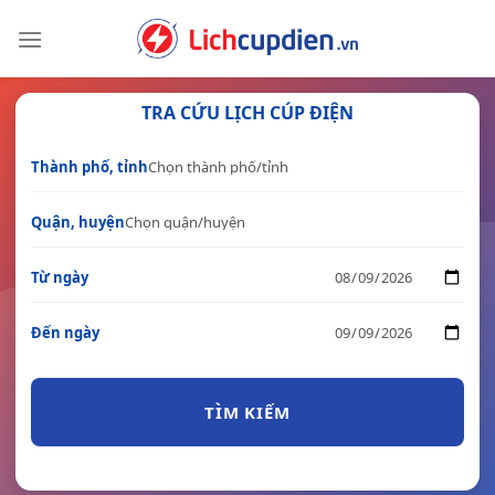
Skip
to
content
TRA CỨU LỊCH CÚP ĐIỆN
Thành phố, tỉnh
Quận, huyện
Từ ngày
Đến ngày
TÌM KIẾM