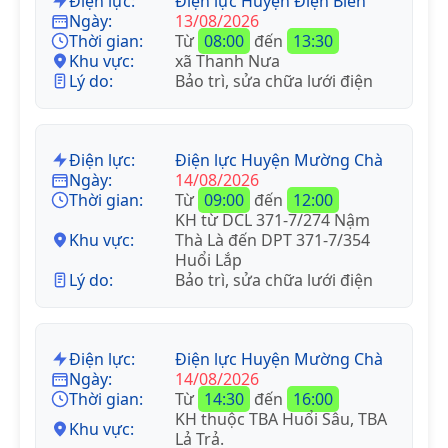
Điện lực:
Điện lực Huyện Điện Biên
Ngày:
13/08/2026
Thời gian:
Từ
08:00
đến
13:30
Khu vực:
xã Thanh Nưa
Lý do:
Bảo trì, sửa chữa lưới điện
Điện lực:
Điện lực Huyện Mường Chà
Ngày:
14/08/2026
Thời gian:
Từ
09:00
đến
12:00
KH từ DCL 371-7/274 Nậm
Khu vực:
Thà Là đến DPT 371-7/354
Huổi Lắp
Lý do:
Bảo trì, sửa chữa lưới điện
Điện lực:
Điện lực Huyện Mường Chà
Ngày:
14/08/2026
Thời gian:
Từ
14:30
đến
16:00
KH thuộc TBA Huổi Sâu, TBA
Khu vực:
Lả Trả.