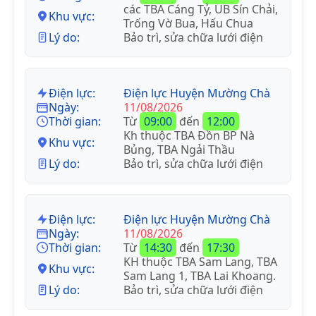
các TBA Cáng Tỷ, UB Sín Chải,
Khu vực:
Trống Vờ Bua, Hấu Chua
Lý do:
Bảo trì, sửa chữa lưới điện
Điện lực:
Điện lực Huyện Mường Chà
Ngày:
11/08/2026
Thời gian:
Từ
09:00
đến
12:00
Kh thuộc TBA Đồn BP Nà
Khu vực:
Bủng, TBA Ngải Thầu
Lý do:
Bảo trì, sửa chữa lưới điện
Điện lực:
Điện lực Huyện Mường Chà
Ngày:
11/08/2026
Thời gian:
Từ
14:30
đến
17:30
KH thuộc TBA Sam Lang, TBA
Khu vực:
Sam Lang 1, TBA Lai Khoang.
Lý do:
Bảo trì, sửa chữa lưới điện