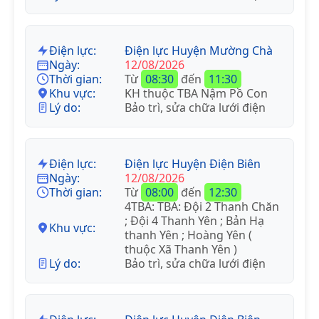
Điện lực:
Điện lực Huyện Mường Chà
Ngày:
12/08/2026
Thời gian:
Từ
08:30
đến
11:30
Khu vực:
KH thuộc TBA Nậm Pồ Con
Lý do:
Bảo trì, sửa chữa lưới điện
Điện lực:
Điện lực Huyện Điện Biên
Ngày:
12/08/2026
Thời gian:
Từ
08:00
đến
12:30
4TBA: TBA: Đội 2 Thanh Chăn
; Đội 4 Thanh Yên ; Bản Hạ
Khu vực:
thanh Yên ; Hoàng Yên (
thuộc Xã Thanh Yên )
Lý do:
Bảo trì, sửa chữa lưới điện