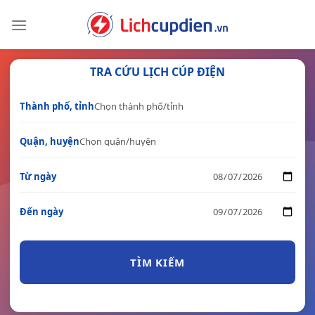
Skip
to
content
TRA CỨU LỊCH CÚP ĐIỆN
Thành phố, tỉnh
Quận, huyện
Từ ngày
Đến ngày
TÌM KIẾM