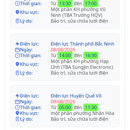
Thời gian:
Từ
13:30
đến
17:00
Một phần KH phường Vũ
Khu vực:
Ninh (TBA Trường HQV)
Lý do:
Bảo trì, sửa chữa lưới điện
Điện lực:
Điện lực Thành phố Bắc Ninh
Ngày:
08/08/2026
Thời gian:
Từ
14:00
đến
16:30
Một phần KH phường Hạp
Khu vực:
Lĩnh (TBA SungJin Electronic)
Lý do:
Bảo trì, sửa chữa lưới điện
Điện lực:
Điện lực Huyện Quế Võ
Ngày:
09/08/2026
Thời gian:
Từ
05:00
đến
11:30
Khu vực:
một phần phường Nhân Hòa
Lý do:
Bảo trì, sửa chữa lưới điện