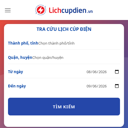
Skip
to
content
TRA CỨU LỊCH CÚP ĐIỆN
Thành phố, tỉnh
Quận, huyện
Từ ngày
Đến ngày
TÌM KIẾM