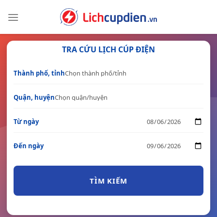
Skip
to
content
TRA CỨU LỊCH CÚP ĐIỆN
Thành phố, tỉnh
Quận, huyện
Từ ngày
Đến ngày
TÌM KIẾM