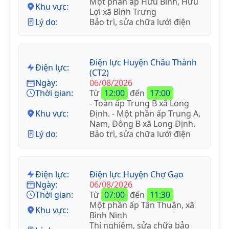
Một phần ấp Hữu Bình, Hữu
Khu vực:
Lợi xã Bình Trưng
Lý do:
Bảo trì, sửa chữa lưới điện
Điện lực Huyện Châu Thành
Điện lực:
(CT2)
Ngày:
06/08/2026
Thời gian:
Từ
12:00
đến
17:00
- Toàn ấp Trung B xã Long
Khu vực:
Định. - Một phần ấp Trung A,
Nam, Đông B xã Long Định.
Lý do:
Bảo trì, sửa chữa lưới điện
Điện lực:
Điện lực Huyện Chợ Gạo
Ngày:
06/08/2026
Thời gian:
Từ
07:00
đến
11:30
Một phần ấp Tân Thuận, xã
Khu vực:
Bình Ninh
Thí nghiệm, sửa chữa bảo