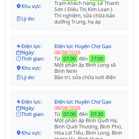
Trạm khách hàng: Lê Thanh
Khu vực:
Sơn ( Điêu Thị Kim Loan )
Thí nghiệm, sửa chữa bảo
Lý do:
dưỡng Trung, hạ áp
Điện lực:
Điện lực Huyện Chợ Gạo
Ngày:
08/08/2026
Thời gian:
Từ
07:00
đến
17:00
Một phần ấp Bình Long xã
Khu vực:
Bình Ninh
Lý do:
Bảo trì, sửa chữa lưới điện
Điện lực:
Điện lực Huyện Chợ Gạo
Ngày:
08/08/2026
Thời gian:
Từ
07:00
đến
07:30
Một phần ấp Bình Quới Hạ,
Bình Quới Thượng, Bình Phú,
Khu vực:
Hòa Lợi Tiểu, Bình Long, Bình
Hưng Hạ, Bình Hưng