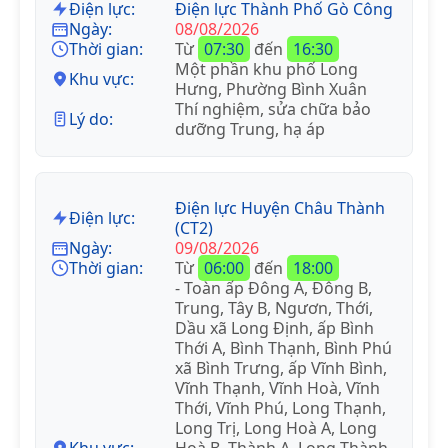
Điện lực:
Điện lực Thành Phố Gò Công
Ngày:
08/08/2026
Thời gian:
Từ
07:30
đến
16:30
Một phần khu phố Long
Khu vực:
Hưng, Phường Bình Xuân
Thí nghiệm, sửa chữa bảo
Lý do:
dưỡng Trung, hạ áp
Điện lực Huyện Châu Thành
Điện lực:
(CT2)
Ngày:
09/08/2026
Thời gian:
Từ
06:00
đến
18:00
- Toàn ấp Đông A, Đông B,
Trung, Tây B, Ngươn, Thới,
Dầu xã Long Định, ấp Bình
Thới A, Bình Thạnh, Bình Phú
xã Bình Trưng, ấp Vĩnh Bình,
Vĩnh Thạnh, Vĩnh Hoà, Vĩnh
Thới, Vĩnh Phú, Long Thạnh,
Long Trị, Long Hoà A, Long
Khu vực:
Hoà B, Thành A, Long Thành