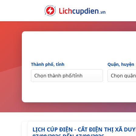
Skip
to
content
Thành phố, tỉnh
Quận, huyện
LỊCH CÚP ĐIỆN - CẮT ĐIỆN THỊ XÃ D