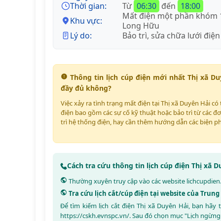
Thời gian:
Từ
06:30
đến
18:00
Mất điện một phần khóm 
Khu vực:
Long Hữu
Lý do:
Bảo trì, sửa chữa lưới điện
Thông tin lịch cúp điện mới nhất Thị xã D
đầy đủ không?
Việc xảy ra tình trạng mất điện tại Thị xã Duyên Hải c
điện bao gồm các sự cố kỹ thuật hoặc bảo trì từ các đơ
trì hệ thống điện, hay cần thêm hướng dẫn các biện p
Cách tra cứu thông tin lịch cúp điện Thị xã 
Thường xuyên truy cập vào các website
lichcupdien
Tra cứu lịch cắt/cúp điện tại website của Tru
Để tìm kiếm lịch cắt điện Thị xã Duyên Hải, bạn hã
https://cskh.evnspc.vn/
. Sau đó chọn mục "Lịch ngừng