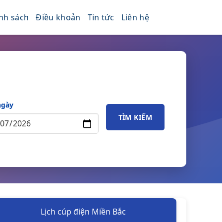
nh sách
Điều khoản
Tin tức
Liên hệ
ngày
TÌM KIẾM
Lịch cúp điện Miền Bắc