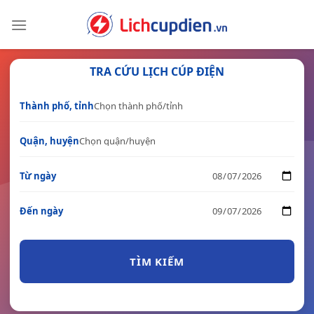
Skip
to
content
TRA CỨU LỊCH CÚP ĐIỆN
Thành phố, tỉnh
Quận, huyện
Từ ngày
Đến ngày
TÌM KIẾM