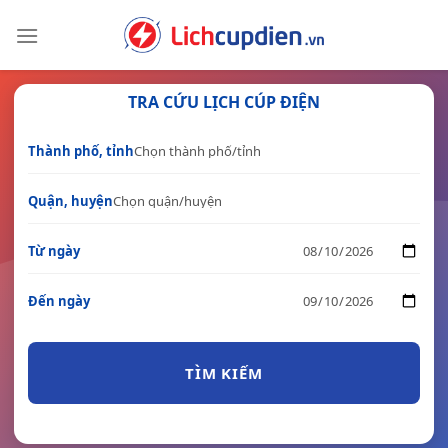
Skip
to
content
TRA CỨU LỊCH CÚP ĐIỆN
Thành phố, tỉnh
Quận, huyện
Từ ngày
Đến ngày
TÌM KIẾM