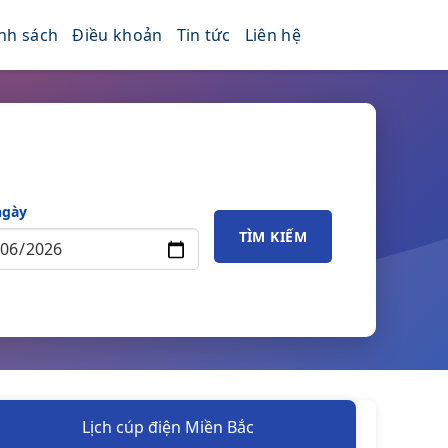
nh sách
Điều khoản
Tin tức
Liên hệ
ngày
TÌM KIẾM
Lịch cúp điện Miền Bắc