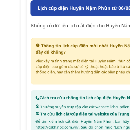
Lịch cúp điện Huyện Nậm Phùn từ 06/08
Không có dữ liệu lịch cắt điện cho Huyện Nậ
Thông tin lịch cúp điện mới nhất Huyện N
đầy đủ không?
Việc xảy ra tình trạng mất điện tại Huyện Nậm Phùn có
cúp điện bao gồm các sự cố kỹ thuật hoặc bảo trì từ cá
thống điện, hay cần thêm hướng dẫn các biện pháp ch
Cách tra cứu thông tin lịch cúp điện Huyện
Thường xuyên truy cập vào các website
lichcupdien
Tra cứu lịch cắt/cúp điện tại website của Trun
Để tìm kiếm lịch cắt điện Huyện Nậm Phùn, bạn hãy
https://cskh.npc.com.vn/
. Sau đó chọn mục "Lịch ng