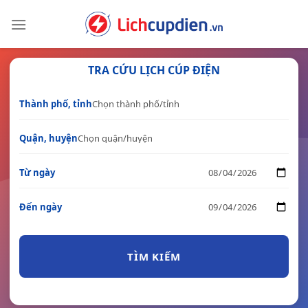
Skip
to
content
TRA CỨU LỊCH CÚP ĐIỆN
Thành phố, tỉnh
Quận, huyện
Từ ngày
Đến ngày
TÌM KIẾM