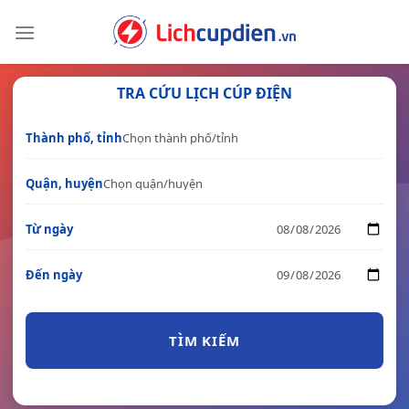
Skip
to
content
TRA CỨU LỊCH CÚP ĐIỆN
Thành phố, tỉnh
Quận, huyện
Từ ngày
Đến ngày
TÌM KIẾM