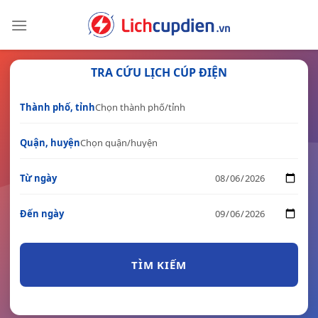
Skip
to
content
TRA CỨU LỊCH CÚP ĐIỆN
Thành phố, tỉnh
Quận, huyện
Từ ngày
Đến ngày
TÌM KIẾM