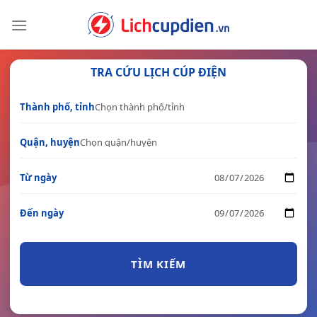
Skip
to
content
TRA CỨU LỊCH CÚP ĐIỆN
Thành phố, tỉnh
Quận, huyện
Từ ngày
Đến ngày
TÌM KIẾM