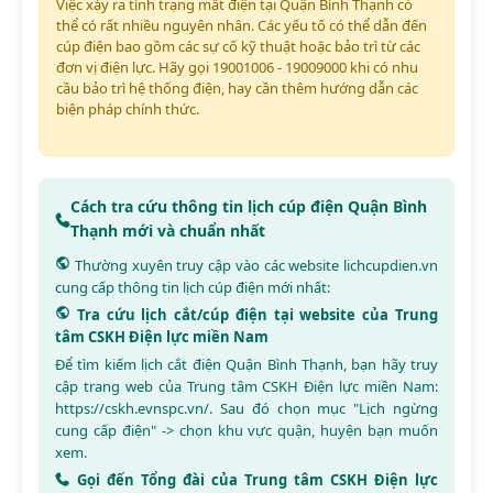
Việc xảy ra tình trạng mất điện tại Quận Bình Thạnh có
thể có rất nhiều nguyên nhân. Các yếu tố có thể dẫn đến
cúp điện bao gồm các sự cố kỹ thuật hoặc bảo trì từ các
đơn vị điện lực. Hãy gọi 19001006 - 19009000 khi có nhu
cầu bảo trì hệ thống điện, hay cần thêm hướng dẫn các
biện pháp chính thức.
Cách tra cứu thông tin lịch cúp điện Quận Bình
Thạnh mới và chuẩn nhất
Thường xuyên truy cập vào các website
lichcupdien.vn
cung cấp thông tin lịch cúp điện mới nhất:
Tra cứu lịch cắt/cúp điện tại website của Trung
tâm CSKH Điện lực miền Nam
Để tìm kiếm lịch cắt điện Quận Bình Thạnh, bạn hãy truy
cập trang web của Trung tâm CSKH Điện lực miền Nam:
https://cskh.evnspc.vn/
. Sau đó chọn mục "Lịch ngừng
cung cấp điện" -> chọn khu vực quận, huyện bạn muốn
xem.
Gọi đến Tổng đài của Trung tâm CSKH Điện lực