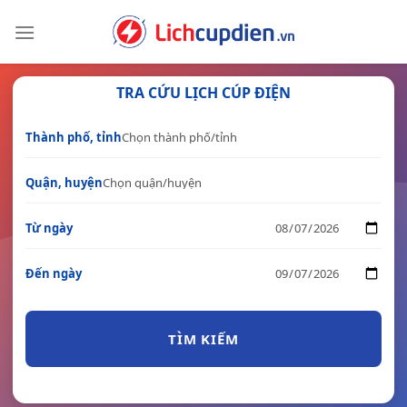
Skip
to
content
TRA CỨU LỊCH CÚP ĐIỆN
Thành phố, tỉnh
Quận, huyện
Từ ngày
Đến ngày
TÌM KIẾM