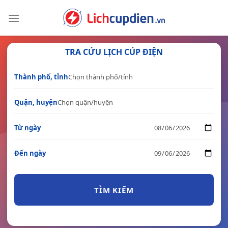
Skip
to
content
TRA CỨU LỊCH CÚP ĐIỆN
Thành phố, tỉnh
Quận, huyện
Từ ngày
Đến ngày
TÌM KIẾM