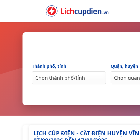
Skip
to
content
Thành phố, tỉnh
Quận, huyện
LỊCH CÚP ĐIỆN - CẮT ĐIỆN HUYỆN V