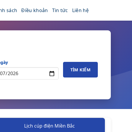
nh sách
Điều khoản
Tin tức
Liên hệ
ngày
TÌM KIẾM
Lịch cúp điện Miền Bắc