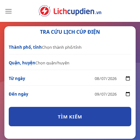
Skip
to
content
TRA CỨU LỊCH CÚP ĐIỆN
Thành phố, tỉnh
Quận, huyện
Từ ngày
Đến ngày
TÌM KIẾM