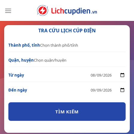
Skip
to
content
TRA CỨU LỊCH CÚP ĐIỆN
Thành phố, tỉnh
Quận, huyện
Từ ngày
Đến ngày
TÌM KIẾM