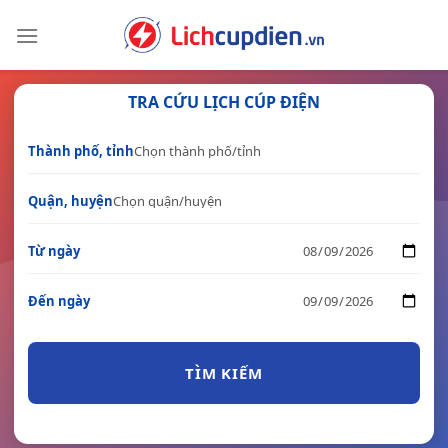
Skip
to
content
TRA CỨU LỊCH CÚP ĐIỆN
Thành phố, tỉnh
Quận, huyện
Từ ngày
Đến ngày
TÌM KIẾM