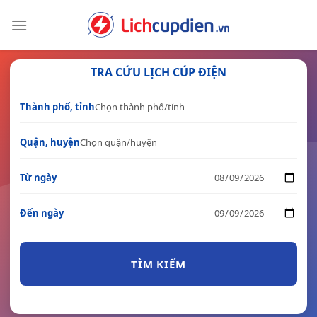
Skip
to
content
TRA CỨU LỊCH CÚP ĐIỆN
Thành phố, tỉnh
Quận, huyện
Từ ngày
Đến ngày
TÌM KIẾM