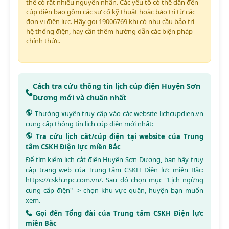
thể có rất nhiều nguyên nhân. Các yếu tố có thể dẫn đến
cúp điện bao gồm các sự cố kỹ thuật hoặc bảo trì từ các
đơn vị điện lực. Hãy gọi 19006769 khi có nhu cầu bảo trì
hệ thống điện, hay cần thêm hướng dẫn các biện pháp
chính thức.
Cách tra cứu thông tin lịch cúp điện Huyện Sơn
Dương mới và chuẩn nhất
Thường xuyên truy cập vào các website
lichcupdien.vn
cung cấp thông tin lịch cúp điện mới nhất:
Tra cứu lịch cắt/cúp điện tại website của Trung
tâm CSKH Điện lực miền Bắc
Để tìm kiếm lịch cắt điện Huyện Sơn Dương, bạn hãy truy
cập trang web của Trung tâm CSKH Điện lực miền Bắc:
https://cskh.npc.com.vn/
. Sau đó chọn mục "Lịch ngừng
cung cấp điện" -> chọn khu vực quận, huyện bạn muốn
xem.
Gọi đến Tổng đài của Trung tâm CSKH Điện lực
miền Bắc