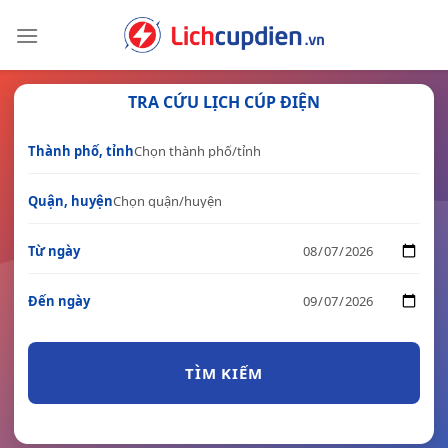
Skip
to
content
TRA CỨU LỊCH CÚP ĐIỆN
Thành phố, tỉnh
Quận, huyện
Từ ngày
Đến ngày
TÌM KIẾM