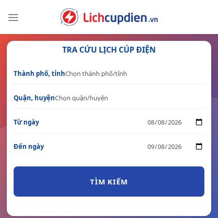
Skip
to
content
TRA CỨU LỊCH CÚP ĐIỆN
Thành phố, tỉnh
Quận, huyện
Từ ngày
Đến ngày
TÌM KIẾM