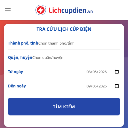
Skip
to
content
TRA CỨU LỊCH CÚP ĐIỆN
Thành phố, tỉnh
Quận, huyện
Từ ngày
Đến ngày
TÌM KIẾM