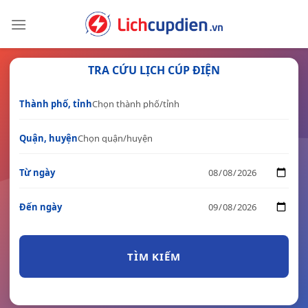
Skip
to
content
TRA CỨU LỊCH CÚP ĐIỆN
Thành phố, tỉnh
Quận, huyện
Từ ngày
Đến ngày
TÌM KIẾM