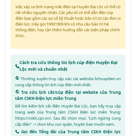
Việc xảy ra tình trạng mất điện tại Huyện Đại Lộc có thể có
rất nhiều nguyên nhân. Các yếu tố có thể dẫn đến cúp
điện bao gồm các sự cố kỹ thuật hoặc bảo trì từ các đơn vị
điện lực. Hãy gọi 19001909 khi có nhu cầu bảo trì hệ
thống điện, hay cần thêm hướng dẫn các biện pháp chính
thức.
Cách tra cứu thông tin lịch cúp điện Huyện Đại
Lộc mới và chuẩn nhất
Thường xuyên truy cập vào các website
lichcupdien.vn
cung cấp thông tin lịch cúp điện mới nhất:
Tra cứu lịch cắt/cúp điện tại website của Trung
tâm CSKH Điện lực miền Trung
Để tìm kiếm lịch cắt điện Huyện Đại Lộc, bạn hãy truy cập
trang web của Trung tâm CSKH Điện lực miền Trung:
https://cskh.cpc.vn/
. Sau đó chọn mục "Lịch ngừng cung
cấp điện" -> chọn khu vực quận, huyện bạn muốn xem.
Gọi đến Tổng đài của Trung tâm CSKH Điện lực