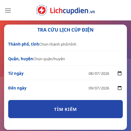
Skip
to
content
TRA CỨU LỊCH CÚP ĐIỆN
Thành phố, tỉnh
Quận, huyện
Từ ngày
Đến ngày
TÌM KIẾM