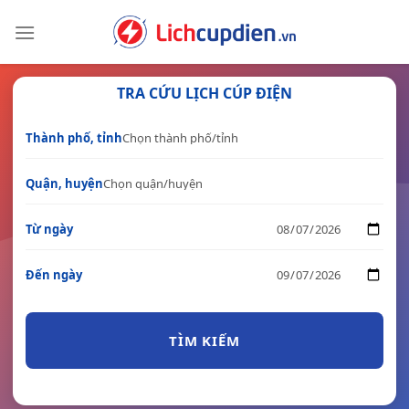
Skip
to
content
TRA CỨU LỊCH CÚP ĐIỆN
Thành phố, tỉnh
Quận, huyện
Từ ngày
Đến ngày
TÌM KIẾM