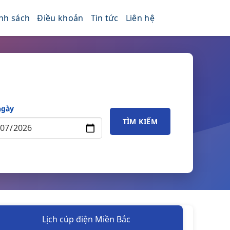
nh sách
Điều khoản
Tin tức
Liên hệ
ngày
TÌM KIẾM
Lịch cúp điện Miền Bắc