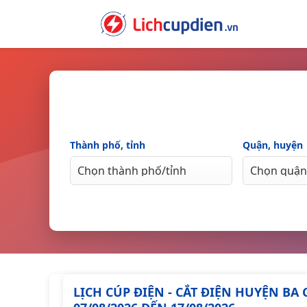
Skip
to
content
Thành phố, tỉnh
Quận, huyện
LỊCH CÚP ĐIỆN - CẮT ĐIỆN HUYỆN B