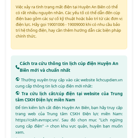
Việc xảy ra tình trạng mất điện tại Huyện An Biên có thể
có rất nhiều nguyên nhân. Các yếu tố có thể dẫn đến cúp
điện bao gồm các sự cố kỹ thuật hoặc bảo trì từ các đơn vị
điện lực. Hãy gọi 19001006 - 19009000 khi có nhu cầu bảo
trì hệ thống điện, hay cần thêm hướng dẫn các biện pháp
chính thức.
Cách tra cứu thông tin lịch cúp điện Huyện An
Biên mới và chuẩn nhất
Thường xuyên truy cập vào các website
lichcupdien.vn
cung cấp thông tin lịch cúp điện mới nhất:
Tra cứu lịch cắt/cúp điện tại website của Trung
tâm CSKH Điện lực miền Nam
Để tìm kiếm lịch cắt điện Huyện An Biên, bạn hãy truy cập
trang web của Trung tâm CSKH Điện lực miền Nam:
https://cskh.evnspc.vn/
. Sau đó chọn mục "Lịch ngừng
cung cấp điện" -> chọn khu vực quận, huyện bạn muốn
xem.