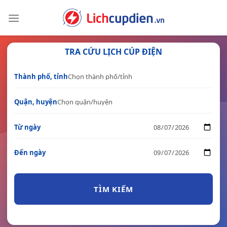
Skip
to
content
TRA CỨU LỊCH CÚP ĐIỆN
Thành phố, tỉnh
Quận, huyện
Từ ngày
Đến ngày
TÌM KIẾM