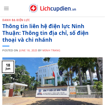
Skip
to
content
DANH BẠ ĐIỆN LỰC
Thông tin liên hệ điện lực Ninh
Thuận: Thông tin địa chỉ, số điện
thoại và chi nhánh
POSTED ON
JUNE 18, 2025
BY
MINH TRANG
18
Jun