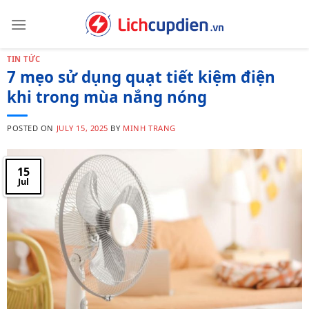
Skip
to
content
TIN TỨC
7 mẹo sử dụng quạt tiết kiệm điện
khi trong mùa nắng nóng
POSTED ON
JULY 15, 2025
BY
MINH TRANG
15
Jul