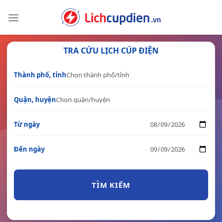
Skip
to
content
TRA CỨU LỊCH CÚP ĐIỆN
Thành phố, tỉnh
Quận, huyện
Từ ngày
Đến ngày
TÌM KIẾM