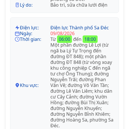
Lý do:
Bảo trì, sửa chữa lưới điện
Điện lực:
Điện lực Thành phố Sa Đéc
Ngày:
09/08/2026
Thời gian:
Từ
06:00
đến
18:00
Một phần đường Lê Lợi (từ
ngã ba Lý Tự Trọng đến
đường ĐT 848); một phần
đường ĐT 848 (từ vòng xoay
khu công nghiệp C đến ngã
tư chợ Ông Thung); đường
Nguyễn Trãi; đường Phan
Khu vực:
Văn Vẽ; đường Võ Văn Tần;
đường Lê Văn Liêm; khu dân
cư Cây Cảnh; đường Vườn
Hồng; đường Bùi Thị Xuân;
đường Nguyễn Khuyến;
đường Nguyễn Bỉnh Khiêm;
đường Hoàng Sa, phường Sa
Đéc.