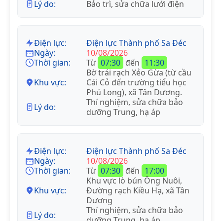
Lý do:
Bảo trì, sửa chữa lưới điện
Điện lực:
Điện lực Thành phố Sa Đéc
Ngày:
10/08/2026
Thời gian:
Từ
07:30
đến
11:30
Bờ trái rạch Xẻo Gừa (từ cầu
Khu vực:
Cái Cỏ đến trường tiểu học
Phú Long), xã Tân Dương.
Thí nghiệm, sửa chữa bảo
Lý do:
dưỡng Trung, hạ áp
Điện lực:
Điện lực Thành phố Sa Đéc
Ngày:
10/08/2026
Thời gian:
Từ
07:30
đến
17:00
Khu vực lò bún Ông Nuôi,
Khu vực:
Đường rạch Kiều Hạ, xã Tân
Dương
Thí nghiệm, sửa chữa bảo
Lý do:
dưỡng Trung, hạ áp