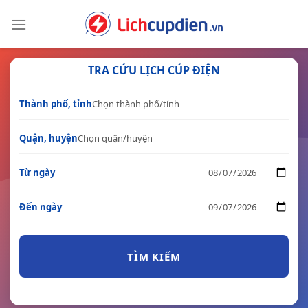
Skip
to
content
TRA CỨU LỊCH CÚP ĐIỆN
Thành phố, tỉnh
Quận, huyện
Từ ngày
Đến ngày
TÌM KIẾM