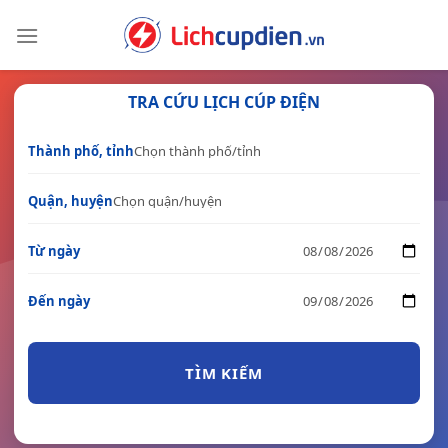
Skip
to
content
TRA CỨU LỊCH CÚP ĐIỆN
Thành phố, tỉnh
Quận, huyện
Từ ngày
Đến ngày
TÌM KIẾM