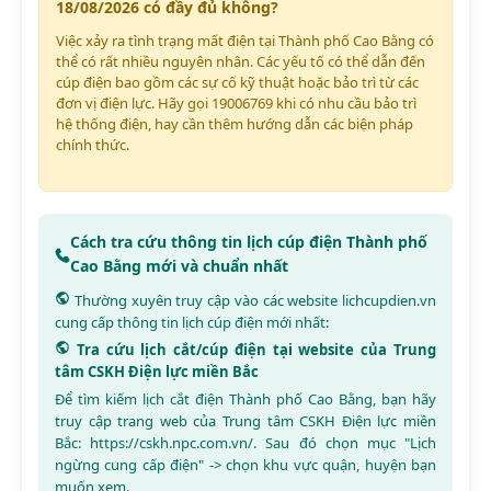
18/08/2026 có đầy đủ không?
Việc xảy ra tình trạng mất điện tại Thành phố Cao Bằng có
thể có rất nhiều nguyên nhân. Các yếu tố có thể dẫn đến
cúp điện bao gồm các sự cố kỹ thuật hoặc bảo trì từ các
đơn vị điện lực. Hãy gọi 19006769 khi có nhu cầu bảo trì
hệ thống điện, hay cần thêm hướng dẫn các biện pháp
chính thức.
Cách tra cứu thông tin lịch cúp điện Thành phố
Cao Bằng mới và chuẩn nhất
Thường xuyên truy cập vào các website
lichcupdien.vn
cung cấp thông tin lịch cúp điện mới nhất:
Tra cứu lịch cắt/cúp điện tại website của Trung
tâm CSKH Điện lực miền Bắc
Để tìm kiếm lịch cắt điện Thành phố Cao Bằng, bạn hãy
truy cập trang web của Trung tâm CSKH Điện lực miền
Bắc:
https://cskh.npc.com.vn/
. Sau đó chọn mục "Lịch
ngừng cung cấp điện" -> chọn khu vực quận, huyện bạn
muốn xem.