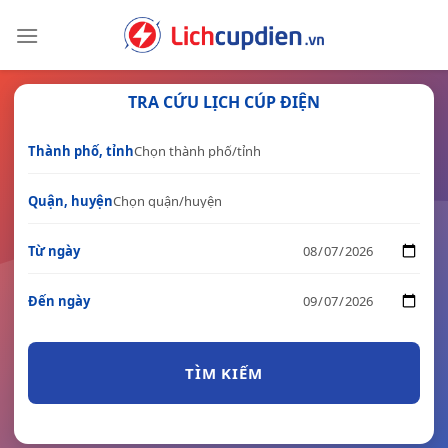
Skip
to
content
TRA CỨU LỊCH CÚP ĐIỆN
Thành phố, tỉnh
Quận, huyện
Từ ngày
Đến ngày
TÌM KIẾM