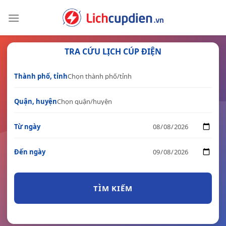
Skip
to
content
TRA CỨU LỊCH CÚP ĐIỆN
Thành phố, tỉnh
Quận, huyện
Từ ngày
Đến ngày
TÌM KIẾM