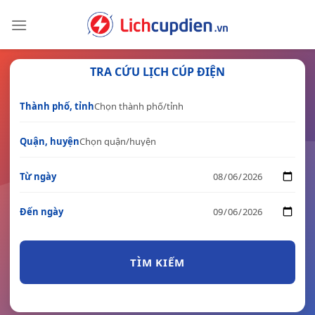
Skip
to
content
TRA CỨU LỊCH CÚP ĐIỆN
Thành phố, tỉnh
Quận, huyện
Từ ngày
Đến ngày
TÌM KIẾM