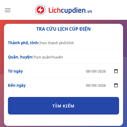
Skip
to
content
TRA CỨU LỊCH CÚP ĐIỆN
Thành phố, tỉnh
Quận, huyện
Từ ngày
Đến ngày
TÌM KIẾM