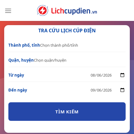
Skip
to
content
TRA CỨU LỊCH CÚP ĐIỆN
Thành phố, tỉnh
Quận, huyện
Từ ngày
Đến ngày
TÌM KIẾM