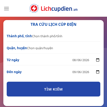
Skip
to
content
TRA CỨU LỊCH CÚP ĐIỆN
Thành phố, tỉnh
Quận, huyện
Từ ngày
Đến ngày
TÌM KIẾM