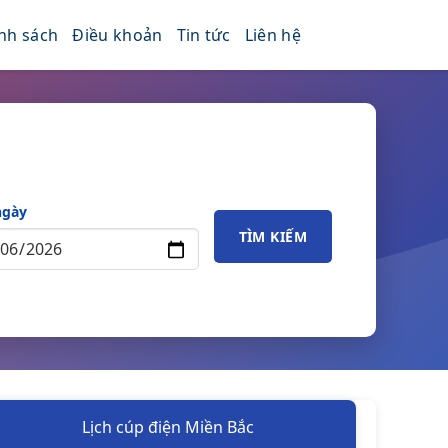
nh sách
Điều khoản
Tin tức
Liên hệ
ngày
TÌM KIẾM
Lịch cúp điện Miền Bắc