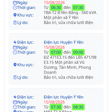
Ngày:
15/08/2026
Thời gian:
Từ
06:30
đến
07:30
TBA T2 B.Yên Bằng - 560 kVA
Khu vực:
Một phần xã Ý Yên
Lý do:
Bảo trì, sửa chữa lưới điện
Điện lực:
Điện lực Huyện Ý Yên
Ngày:
15/08/2026
Thời gian:
Từ
07:00
đến
09:00
ĐZ 471E3.15 đến LBS 471/98
E3.15 Một phần xã Vũ
Khu vực:
Dương, Tân Minh, Phong
Doanh
Lý do:
Bảo trì, sửa chữa lưới điện
Điện lực:
Điện lực Huyện Ý Yên
Ngày:
15/08/2026
Thời gian:
Từ
07:30
đến
08:30
Khu vực:
MBA T1 Y.Bằng