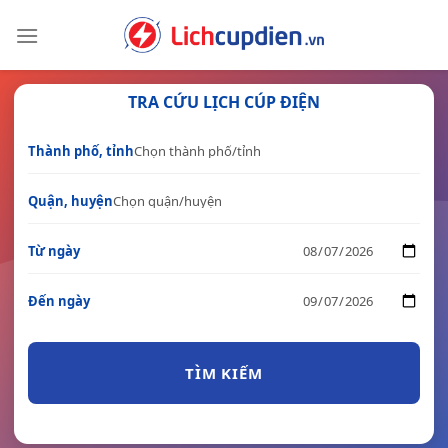
Skip
to
content
TRA CỨU LỊCH CÚP ĐIỆN
Thành phố, tỉnh
Quận, huyện
Từ ngày
Đến ngày
TÌM KIẾM