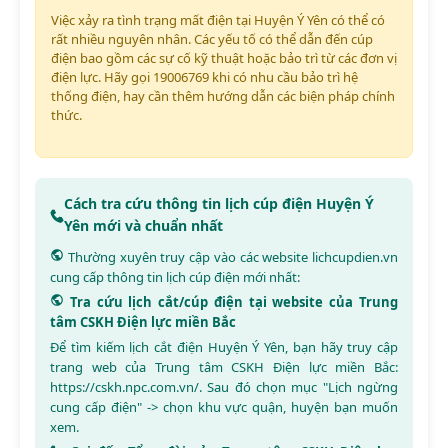
Việc xảy ra tình trạng mất điện tại Huyện Ý Yên có thể có
rất nhiều nguyên nhân. Các yếu tố có thể dẫn đến cúp
điện bao gồm các sự cố kỹ thuật hoặc bảo trì từ các đơn vị
điện lực. Hãy gọi 19006769 khi có nhu cầu bảo trì hệ
thống điện, hay cần thêm hướng dẫn các biện pháp chính
thức.
Cách tra cứu thông tin lịch cúp điện Huyện Ý
Yên mới và chuẩn nhất
Thường xuyên truy cập vào các website
lichcupdien.vn
cung cấp thông tin lịch cúp điện mới nhất:
Tra cứu lịch cắt/cúp điện tại website của Trung
tâm CSKH Điện lực miền Bắc
Để tìm kiếm lịch cắt điện Huyện Ý Yên, bạn hãy truy cập
trang web của Trung tâm CSKH Điện lực miền Bắc:
https://cskh.npc.com.vn/
. Sau đó chọn mục "Lịch ngừng
cung cấp điện" -> chọn khu vực quận, huyện bạn muốn
xem.