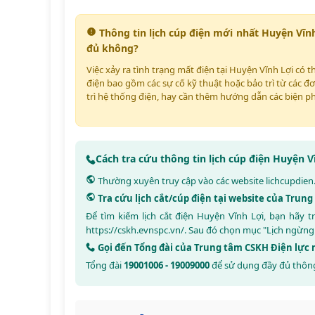
Thông tin lịch cúp điện mới nhất Huyện Vĩn
đủ không?
Việc xảy ra tình trạng mất điện tại Huyện Vĩnh Lợi có 
điện bao gồm các sự cố kỹ thuật hoặc bảo trì từ các đơ
trì hệ thống điện, hay cần thêm hướng dẫn các biện p
Cách tra cứu thông tin lịch cúp điện Huyện 
Thường xuyên truy cập vào các website
lichcupdien
Tra cứu lịch cắt/cúp điện tại website của Tru
Để tìm kiếm lịch cắt điện Huyện Vĩnh Lợi, bạn hãy
https://cskh.evnspc.vn/
. Sau đó chọn mục "Lịch ngừng
Gọi đến Tổng đài của Trung tâm CSKH Điện lự
Tổng đài
19001006 - 19009000
để sử dụng đầy đủ thông