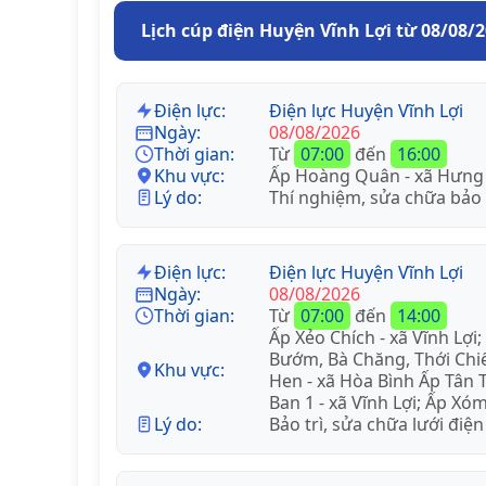
Lịch cúp điện Huyện Vĩnh Lợi từ 08/08/
Điện lực:
Điện lực Huyện Vĩnh Lợi
Ngày:
08/08/2026
Thời gian:
Từ
07:00
đến
16:00
Khu vực:
Ấp Hoàng Quân - xã Hưng
Lý do:
Thí nghiệm, sửa chữa bảo
Điện lực:
Điện lực Huyện Vĩnh Lợi
Ngày:
08/08/2026
Thời gian:
Từ
07:00
đến
14:00
Ấp Xẻo Chích - xã Vĩnh Lợi
Bướm, Bà Chăng, Thới Chiế
Khu vực:
Hen - xã Hòa Bình Ấp Tân T
Ban 1 - xã Vĩnh Lợi; Ấp Xó
Lý do:
Bảo trì, sửa chữa lưới điện