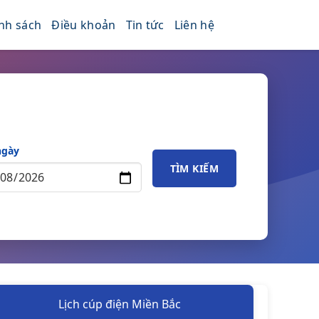
nh sách
Điều khoản
Tin tức
Liên hệ
ngày
TÌM KIẾM
Lịch cúp điện Miền Bắc