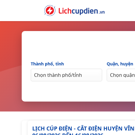
Skip
to
content
Thành phố, tỉnh
Quận, huyện
LỊCH CÚP ĐIỆN - CẮT ĐIỆN HUYỆN V