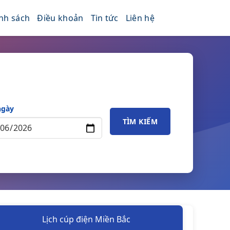
nh sách
Điều khoản
Tin tức
Liên hệ
ngày
TÌM KIẾM
Lịch cúp điện Miền Bắc