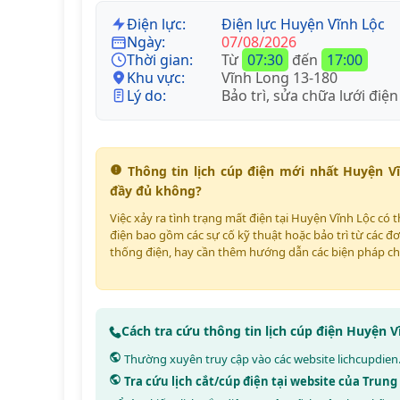
Điện lực:
Điện lực Huyện Vĩnh Lộc
Ngày:
07/08/2026
Thời gian:
Từ
07:30
đến
17:00
Khu vực:
Vĩnh Long 13-180
Lý do:
Bảo trì, sửa chữa lưới điện
Thông tin lịch cúp điện mới nhất Huyện V
đầy đủ không?
Việc xảy ra tình trạng mất điện tại Huyện Vĩnh Lộc có 
điện bao gồm các sự cố kỹ thuật hoặc bảo trì từ các đơ
thống điện, hay cần thêm hướng dẫn các biện pháp ch
Cách tra cứu thông tin lịch cúp điện Huyện 
Thường xuyên truy cập vào các website
lichcupdien
Tra cứu lịch cắt/cúp điện tại website của Trun