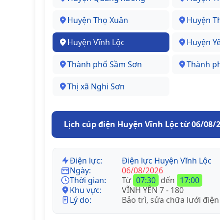
Huyện Thọ Xuân
Huyện T
Huyện Vĩnh Lộc
Huyện Y
Thành phố Sầm Sơn
Thành p
Thị xã Nghi Sơn
Lịch cúp điện Huyện Vĩnh Lộc từ 06/08/
Điện lực:
Điện lực Huyện Vĩnh Lộc
Ngày:
06/08/2026
Thời gian:
Từ
07:30
đến
17:00
Khu vực:
VĨNH YÊN 7 - 180
Lý do:
Bảo trì, sửa chữa lưới điện