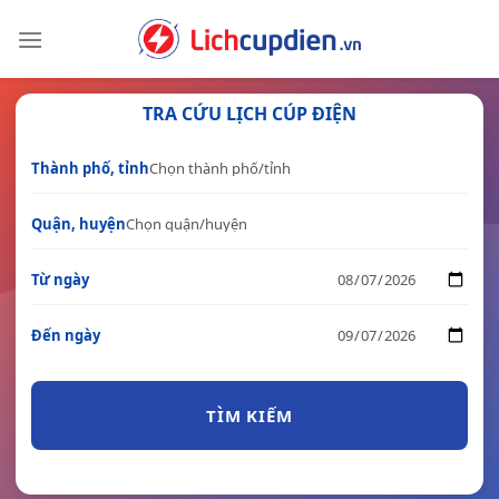
Skip
to
content
TRA CỨU LỊCH CÚP ĐIỆN
Thành phố, tỉnh
Quận, huyện
Từ ngày
Đến ngày
TÌM KIẾM