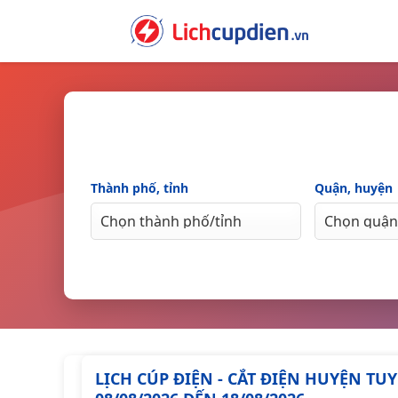
Skip
to
content
Thành phố, tỉnh
Quận, huyện
LỊCH CÚP ĐIỆN - CẮT ĐIỆN HUYỆN T