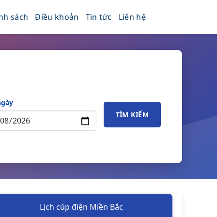
nh sách
Điều khoản
Tin tức
Liên hệ
ngày
TÌM KIẾM
Lịch cúp điện Miền Bắc