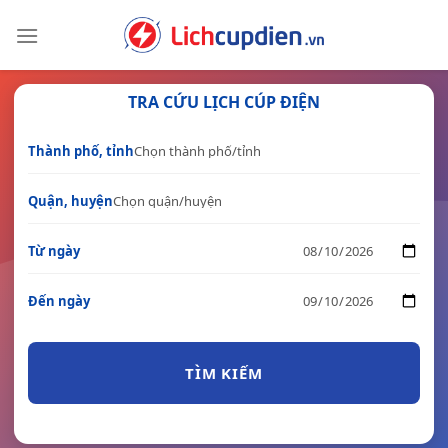
Skip
to
content
TRA CỨU LỊCH CÚP ĐIỆN
Thành phố, tỉnh
Quận, huyện
Từ ngày
Đến ngày
TÌM KIẾM