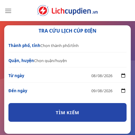
Skip
to
content
TRA CỨU LỊCH CÚP ĐIỆN
Thành phố, tỉnh
Quận, huyện
Từ ngày
Đến ngày
TÌM KIẾM