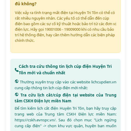
đủ không?
Việc xảy ra tình trạng mất điện tại Huyện Tri Tôn có thể có
rất nhiều nguyên nhân. Các yếu tố có thể dẫn đến cúp
điện bao gồm các sự cố kỹ thuật hoặc bảo trì từ các đơn vị
điện lực. Hãy gọi 19001006 - 19009000 khi có nhu cầu bảo
trì hệ thống điện, hay cần thêm hướng dẫn các biện pháp
chính thức.
Cách tra cứu thông tin lịch cúp điện Huyện Tri
Tôn mới và chuẩn nhất
Thường xuyên truy cập vào các website
lichcupdien.vn
cung cấp thông tin lịch cúp điện mới nhất:
Tra cứu lịch cắt/cúp điện tại website của Trung
tâm CSKH Điện lực miền Nam
Để tìm kiếm lịch cắt điện Huyện Tri Tôn, bạn hãy truy cập
trang web của Trung tâm CSKH Điện lực miền Nam:
https://cskh.evnspc.vn/
. Sau đó chọn mục "Lịch ngừng
cung cấp điện" -> chọn khu vực quận, huyện bạn muốn