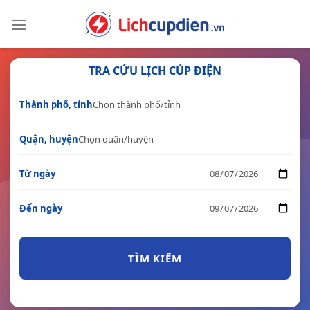
Skip
to
content
TRA CỨU LỊCH CÚP ĐIỆN
Thành phố, tỉnh
Quận, huyện
Từ ngày
Đến ngày
TÌM KIẾM