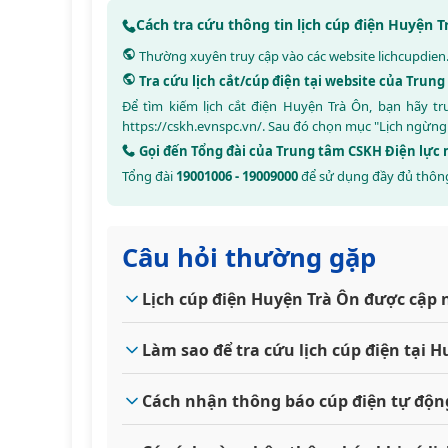
Cách tra cứu thông tin lịch cúp điện Huyện 
Thường xuyên truy cập vào các website
lichcupdien
Tra cứu lịch cắt/cúp điện tại website của Tru
Để tìm kiếm lịch cắt điện Huyện Trà Ôn, bạn hãy 
https://cskh.evnspc.vn/
. Sau đó chọn mục "Lịch ngừng
Gọi đến Tổng đài của Trung tâm CSKH Điện lự
Tổng đài
19001006 - 19009000
để sử dụng đầy đủ thông
Câu hỏi thường gặp
Lịch cúp điện Huyện Trà Ôn được cập 
Làm sao để tra cứu lịch cúp điện tại
Cách nhận thông báo cúp điện tự độn