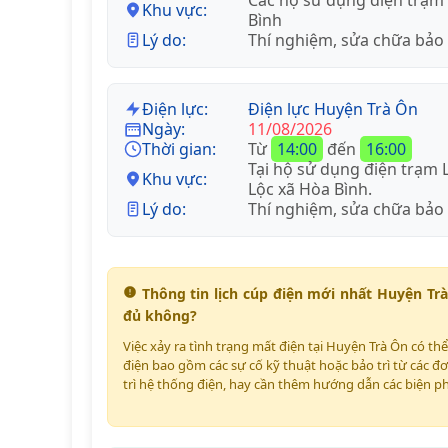
Các hộ sử dụng điện trạm 
Khu vực:
Bình
Lý do:
Thí nghiệm, sửa chữa bảo
Điện lực:
Điện lực Huyện Trà Ôn
Ngày:
11/08/2026
Thời gian:
Từ
14:00
đến
16:00
Tại hộ sử dụng điện trạm 
Khu vực:
Lộc xã Hòa Bình.
Lý do:
Thí nghiệm, sửa chữa bảo
Thông tin lịch cúp điện mới nhất Huyện Tr
đủ không?
Việc xảy ra tình trạng mất điện tại Huyện Trà Ôn có th
điện bao gồm các sự cố kỹ thuật hoặc bảo trì từ các đơ
trì hệ thống điện, hay cần thêm hướng dẫn các biện p