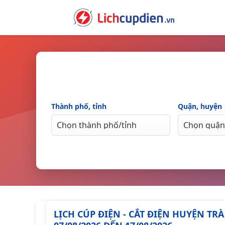
Skip
to
content
Thành phố, tỉnh
Quận, huyện
LỊCH CÚP ĐIỆN - CẮT ĐIỆN HUYỆN T