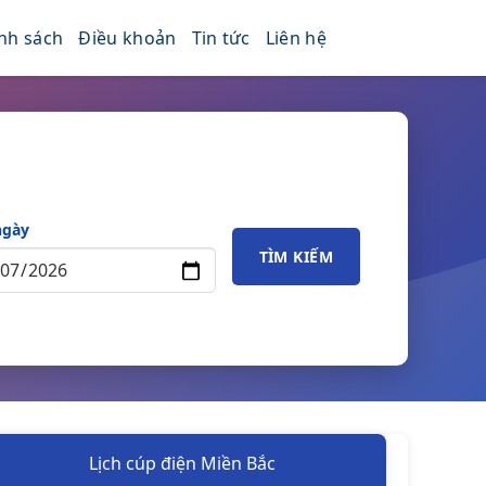
nh sách
Điều khoản
Tin tức
Liên hệ
ngày
TÌM KIẾM
Lịch cúp điện Miền Bắc