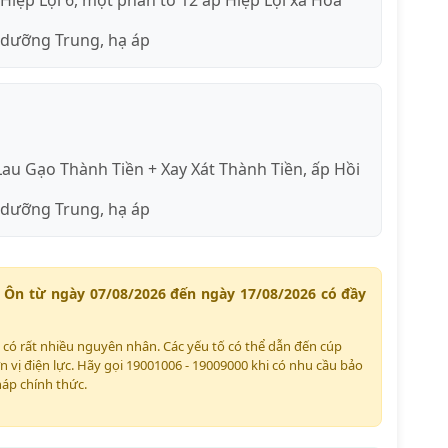
Hiệp Lợi 6, một phần tổ 12 ấp Hiệp Lợi xã Hòa
 dưỡng Trung, hạ áp
Lau Gạo Thành Tiền + Xay Xát Thành Tiền, ấp Hồi
 dưỡng Trung, hạ áp
à Ôn từ ngày 07/08/2026 đến ngày 17/08/2026 có đầy
ể có rất nhiều nguyên nhân. Các yếu tố có thể dẫn đến cúp
n vị điện lực. Hãy gọi 19001006 - 19009000 khi có nhu cầu bảo
háp chính thức.